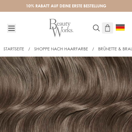
Skip to Content
10% RABATT AUF DEINE ERSTE BESTELLUNG
STARTSEITE
/
SHOPPE NACH HAARFARBE
/
BRÜNETTE & BRA
40CM CELEBRITY CHOICE® STICK TIP