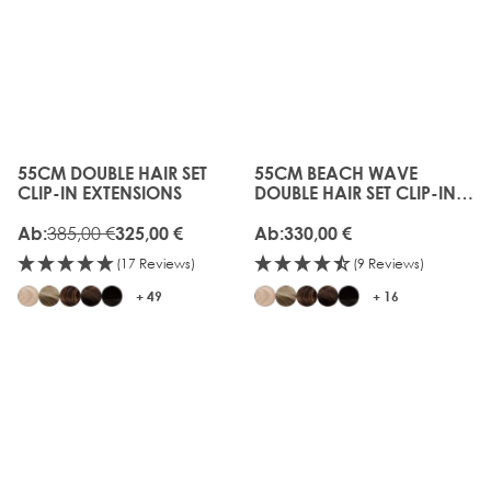
55CM DOUBLE HAIR SET
55CM BEACH WAVE
The price depends on the options chosen on the produc
The price depends on the o
CLIP-IN EXTENSIONS
DOUBLE HAIR SET CLIP-IN
EXTENSIONS
385,00 €
Ab:
325,00 €
Ab:
330,00 €
(17 Reviews)
(9 Reviews)
+ 49
+ 16