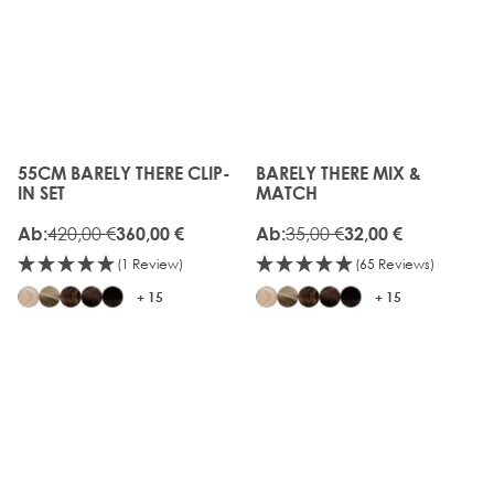
UP
UP
TO
TO
20%
20%
OFF
OFF
55CM BARELY THERE CLIP-
BARELY THERE MIX &
The price depends on the options chosen on the produc
The price depends on the o
IN SET
MATCH
420,00 €
35,00 €
Ab:
360,00 €
Ab:
32,00 €
(1 Review)
(65 Reviews)
+ 15
+ 15