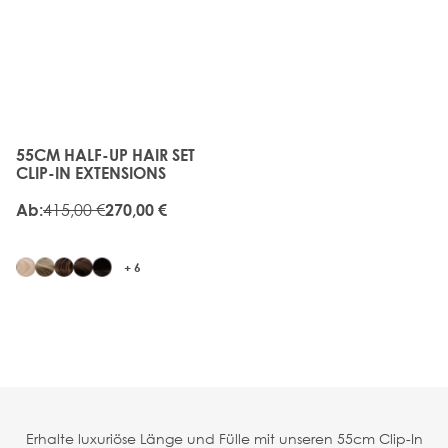
35%
RABATT
55CM HALF-UP HAIR SET
The price depends on the options chosen on the produc
CLIP-IN EXTENSIONS
415,00 €
Ab:
270,00 €
+ 6
Erhalte luxuriöse Länge und Fülle mit unseren 55cm Clip-In