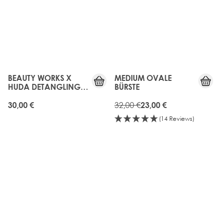
nicht beeinträchtigt werden. Wähle aus unserer Kollektion
von luxuriösen Wildschweinborsten oder veganen Designs.
BEAUTY WORKS X
MEDIUM OVALE
HUDA DETANGLING
BÜRSTE
BÜRSTE
32,00 €
30,00 €
23,00 €
(14 Reviews)