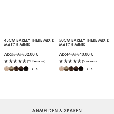
UP
UP
TO
TO
20%
20%
OFF
OFF
45CM BARELY THERE MIX &
50CM BARELY THERE MIX &
The price depends on the options chosen on the produc
The price depends on the o
MATCH MINIS
MATCH MINIS
35,00 €
44,00 €
Ab:
32,00 €
Ab:
40,00 €
(21 Reviews)
(5 Reviews)
+ 15
+ 15
ANMELDEN & SPAREN