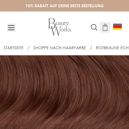
Skip to Content
10% RABATT AUF DEINE ERSTE BESTELLUNG
STARTSEITE
/
SHOPPE NACH HAARFARBE
/
ROTBRAUNE ECH
40CM EXPRESS-WEFT TAPE-IN HAIR E