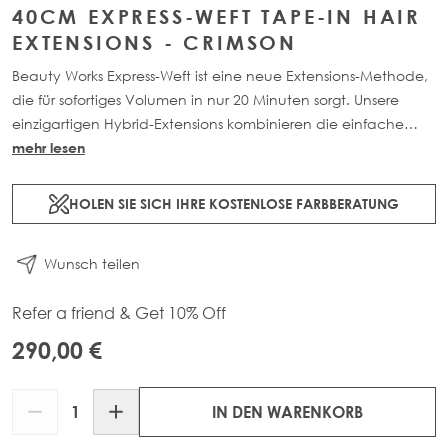
40CM EXPRESS-WEFT TAPE-IN HAIR
EXTENSIONS - CRIMSON
Beauty Works Express-Weft ist eine neue Extensions-Methode,
die für sofortiges Volumen in nur 20 Minuten sorgt. Unsere
einzigartigen Hybrid-Extensions kombinieren die einfache
Anwendung und nahtlose Integration unserer Tape-In-
mehr lesen
Extensions mit dem Volumen unserer Weft-Extensions.
HOLEN SIE SICH IHRE KOSTENLOSE FARBBERATUNG
Wunsch teilen
Refer a friend & Get 10% Off
290,00 €
Menge
IN DEN WARENKORB