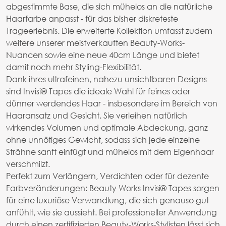
abgestimmte Base, die sich mühelos an die natürliche
Haarfarbe anpasst - für das bisher diskreteste
Trageerlebnis. Die erweiterte Kollektion umfasst zudem
weitere unserer meistverkauften Beauty-Works-
Nuancen sowie eine neue 40cm Länge und bietet
damit noch mehr Styling-Flexibilität.
Dank ihres ultrafeinen, nahezu unsichtbaren Designs
sind Invisi® Tapes die ideale Wahl für feines oder
dünner werdendes Haar - insbesondere im Bereich von
Haaransatz und Gesicht. Sie verleihen natürlich
wirkendes Volumen und optimale Abdeckung, ganz
ohne unnötiges Gewicht, sodass sich jede einzelne
Strähne sanft einfügt und mühelos mit dem Eigenhaar
verschmilzt.
Perfekt zum Verlängern, Verdichten oder für dezente
Farbveränderungen: Beauty Works Invisi® Tapes sorgen
für eine luxuriöse Verwandlung, die sich genauso gut
anfühlt, wie sie aussieht. Bei professioneller Anwendung
durch einen zertifizierten Beauty-Works-Stylisten lässt sich