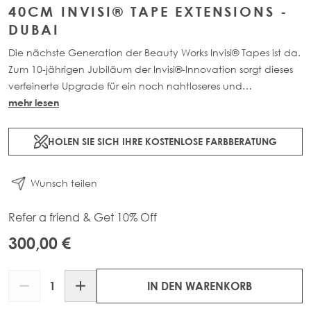
40CM INVISI® TAPE EXTENSIONS -
DUBAI
Die nächste Generation der Beauty Works Invisi® Tapes ist da.
Zum 10-jährigen Jubiläum der Invisi®-Innovation sorgt dieses
verfeinerte Upgrade für ein noch nahtloseres und
natürlicheres Finish. Erhältlich in 40cm-60cm Länge sowie in
mehr lesen
einer Auswahl wunderschöner, individuell abgestimmter
Farben. Jede 48g-Packung enthält 22 Tapes aus 100% Remy-
HOLEN SIE SICH IHRE KOSTENLOSE FARBBERATUNG
Echthaar.
Wunsch teilen
Refer a friend & Get 10% Off
300,00 €
Menge
IN DEN WARENKORB