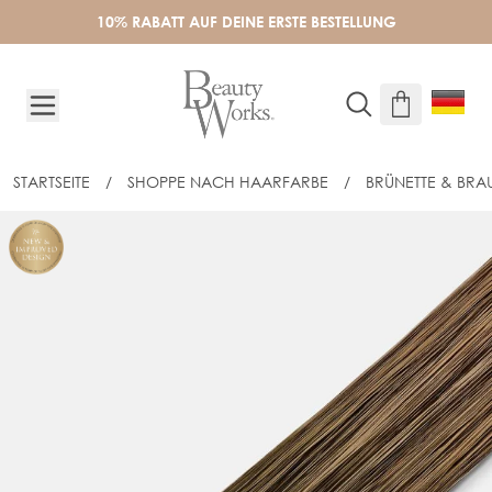
Skip to Content
10% RABATT AUF DEINE ERSTE BESTELLUNG
STARTSEITE
/
SHOPPE NACH HAARFARBE
/
BRÜNETTE & BRA
40CM INVISI® TAPE EXTENSIONS - DU