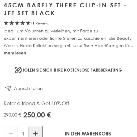
45CM BARELY THERE CLIP-IN SET -
JET SET BLACK
(1 Review)
Ideal, um Volumen zu verleihen, mit Farbe zu
experimentieren oder lichte Stellen zu kaschieren, die Beauty
Works x Huda Kollektion sorgt mit luxuriösen Haarlösungen für
eine nahtlose, natürlich wirkende Transformation. Dieses 7-
mehr lesen
teilige Clip-in Set ist in drei Längen erhältlich: 45cm (160g),
50cm (180g) und 55cm (200g). Gefertigt aus 100% Remy-
HOLEN SIE SICH IHRE KOSTENLOSE FARBBERATUNG
Echthaar, bietet es maximale Abdeckung und fügt sich
mühelos für ein leichtes, makelloses Finish ein.
Wunsch teilen
Refer a friend & Get 10% Off
250,00 €
290,00 €
Menge
IN DEN WARENKORB