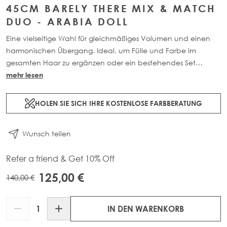
45CM BARELY THERE MIX & MATCH
DUO - ARABIA DOLL
Eine vielseitige Wahl für gleichmäßiges Volumen und einen
harmonischen Übergang. Ideal, um Fülle und Farbe im
gesamten Haar zu ergänzen oder ein bestehendes Set
aufzuwerten. Enthält 2 x 3-Clip Tressen. Jedes Teil ist aus 100%
mehr lesen
Remy-Echthaar gefertigt und in zwei Längen erhältlich: 45cm
(46g) und 50cm (52g).
HOLEN SIE SICH IHRE KOSTENLOSE FARBBERATUNG
Wunsch teilen
Refer a friend & Get 10% Off
125,00 €
140,00 €
Menge
IN DEN WARENKORB