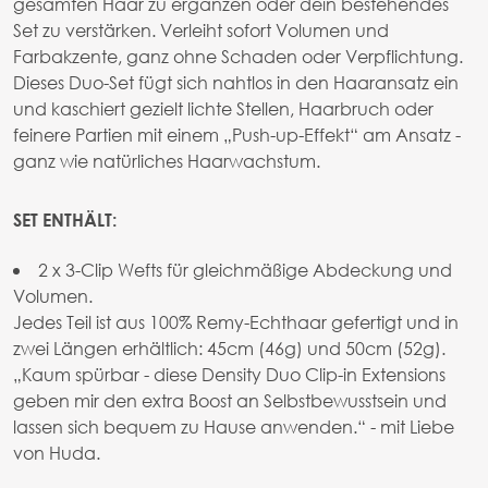
gesamten Haar zu ergänzen oder dein bestehendes
Set zu verstärken. Verleiht sofort Volumen und
Farbakzente, ganz ohne Schaden oder Verpflichtung.
Dieses Duo-Set fügt sich nahtlos in den Haaransatz ein
und kaschiert gezielt lichte Stellen, Haarbruch oder
feinere Partien mit einem „Push-up-Effekt“ am Ansatz -
ganz wie natürliches Haarwachstum.
SET ENTHÄLT:
2 x 3-Clip Wefts für gleichmäßige Abdeckung und
Volumen.
Jedes Teil ist aus 100% Remy-Echthaar gefertigt und in
zwei Längen erhältlich: 45cm (46g) und 50cm (52g).
„Kaum spürbar - diese Density Duo Clip-in Extensions
geben mir den extra Boost an Selbstbewusstsein und
lassen sich bequem zu Hause anwenden.“ - mit Liebe
von Huda.