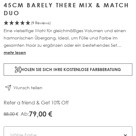
45CM BARELY THERE MIX & MATCH
DUO
(9 Reviews)
Eine vielseitige Wahl für gleichmäßiges Volumen und einen
harmonischen Übergang. Ideal, um Fülle und Farbe im
gesamten Haar zu ergänzen oder ein bestehendes Set
aufzuwerten. Enthält 2 x 3-Clip Tressen. Jedes Teil ist aus 100%
mehr lesen
Remy-Echthaar gefertigt und in zwei Längen erhältlich: 45cm
(46g) und 50cm (52g).
HOLEN SIE SICH IHRE KOSTENLOSE FARBBERATUNG
Wunsch teilen
Refer a friend & Get 10% Off
79,00 €
Ab:
88,00 €
Farbe