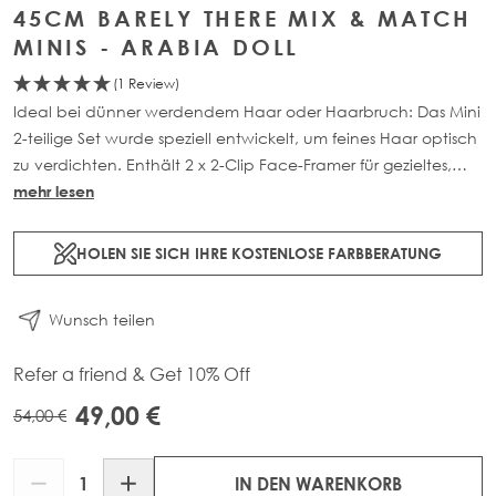
45CM BARELY THERE MIX & MATCH
MINIS - ARABIA DOLL
(1 Review)
Ideal bei dünner werdendem Haar oder Haarbruch: Das Mini
2-teilige Set wurde speziell entwickelt, um feines Haar optisch
zu verdichten. Enthält 2 x 2-Clip Face-Framer für gezieltes,
natürlich wirkendes Volumen im vorderen Bereich. Erhältlich
mehr lesen
in zwei Längen: 45cm (18g) oder 50cm (20g).
HOLEN SIE SICH IHRE KOSTENLOSE FARBBERATUNG
Wunsch teilen
Refer a friend & Get 10% Off
49,00 €
54,00 €
Menge
IN DEN WARENKORB