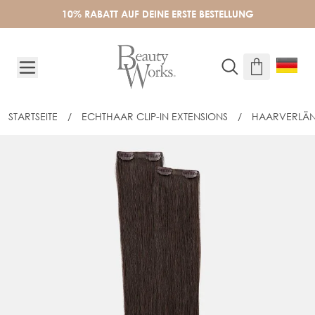
Skip to Content
10% RABATT AUF DEINE ERSTE BESTELLUNG
STARTSEITE
/
ECHTHAAR CLIP-IN EXTENSIONS
/
HAARVERLÄ
45CM BARELY THERE MIX & MATCH MI