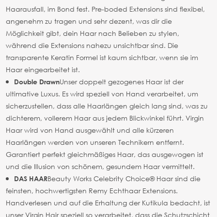
Haarausfall, im Bond fest. Pre-boded Extensions sind flexibel,
angenehm zu tragen und sehr dezent, was dir die
Möglichkeit gibt, dein Haar nach Belieben zu stylen,
während die Extensions nahezu unsichtbar sind. Die
transparente Keratin Formel ist kaum sichtbar, wenn sie im
Haar eingearbeitet ist.
Unser doppelt gezogenes Haar ist der
Double Drawn
ultimative Luxus. Es wird speziell von Hand verarbeitet, um
sicherzustellen, dass alle Haarlängen gleich lang sind, was zu
dichterem, vollerem Haar aus jedem Blickwinkel führt. Virgin
Haar wird von Hand ausgewählt und alle kürzeren
Haarlängen werden von unseren Technikern entfernt.
Garantiert perfekt gleichmäßiges Haar, das ausgewogen ist
und die Illusion von schönem, gesundem Haar vermittelt.
Beauty Works Celebrity Choice® Haar sind die
DAS HAAR
feinsten, hochwertigsten Remy Echthaar Extensions.
Handverlesen und auf die Erhaltung der Kutikula bedacht, ist
unser Virgin Hair speziell so verarbeitet, dass die Schutzschicht