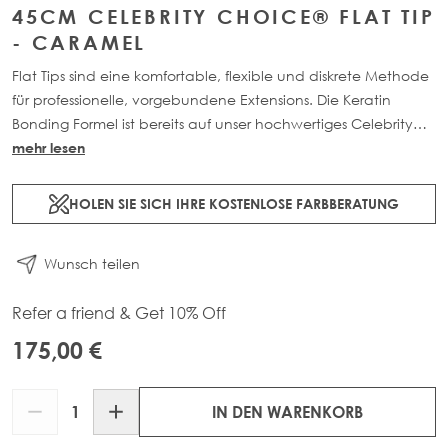
45CM CELEBRITY CHOICE® FLAT TIP
- CARAMEL
Flat Tips sind eine komfortable, flexible und diskrete Methode
für professionelle, vorgebundene Extensions. Die Keratin
Bonding Formel ist bereits auf unser hochwertiges Celebrity
Choice® Haar aus 100% Remy-Echthaar aufgetragen. Unsere
mehr lesen
Keratin-Bond Formel ist extrem widerstandsfähig und
dennoch schonend zum Haar. Erhältlich in Längen von 40cm
HOLEN SIE SICH IHRE KOSTENLOSE FARBBERATUNG
bis 60cm und in einer Auswahl wunderschöner,
maßgeschneiderter Farben. Jede Packung enthält 50g
Wunsch teilen
Remy-Echthaar, 1g pro Strähne.
Refer a friend & Get 10% Off
175,00 €
Menge
IN DEN WARENKORB