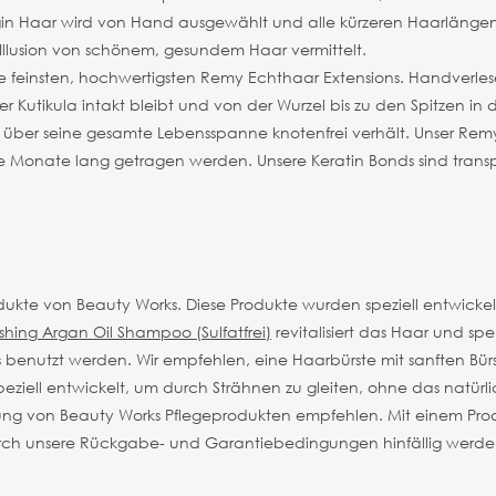
irgin Haar wird von Hand ausgewählt und alle kürzeren Haarlänge
Illusion von schönem, gesundem Haar vermittelt.
 feinsten, hochwertigsten Remy Echthaar Extensions. Handverlese
der Kutikula intakt bleibt und von der Wurzel bis zu den Spitzen in 
ch über seine gesamte Lebensspanne knotenfrei verhält. Unser R
e Monate lang getragen werden. Unsere Keratin Bonds sind transp
dukte von Beauty Works. Diese Produkte wurden speziell entwickel
shing Argan Oil Shampoo (Sulfatfrei)
revitalisiert das Haar und s
ts benutzt werden.
Wir empfehlen, eine Haarbürste mit sanften Bü
eziell entwickelt, um durch Strähnen zu gleiten, ohne das natü
dung von Beauty Works Pflegeprodukten empfehlen. Mit einem Pro
urch unsere Rückgabe- und Garantiebedingungen hinfällig werde