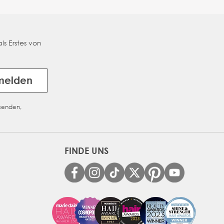
ls Erstes von
melden
usenden,
FINDE UNS