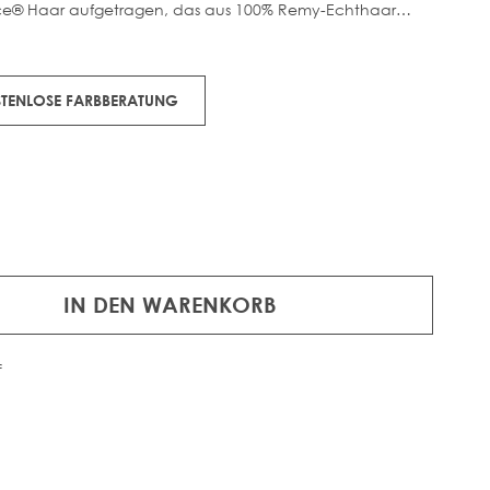
oice® Haar aufgetragen, das aus 100% Remy-Echthaar
 ist extrem haltbar und dennoch sanft zum Haar. Erhältlich
und einer Vielzahl wunderschöner, maßgeschneiderter
 50g Remy-Echthaar, 1g pro Strähne.
OSTENLOSE FARBBERATUNG
IN DEN WARENKORB
f