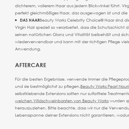
dichterem, vollerem Haar aus jedem Blickwinkel führt. V
perfekt gleichmäßiges Haar, das ausgewogen ist und die 
Beauty Works Celebrity Choice® Haar sind die
DAS HAAR
Virgin Hair speziell so verarbeitet, dass die Schutzschicht 
seinen natürlichen Glanz und Vitalität beibehält und si
wiederverwendbar und kann mit der richtigen Pflege viel
Anwendung.
AFTERCARE
Für die besten Ergebnisse, verwende immer die Pflegepro
und sie bestmöglichst zu pflegen.
Beauty Works Pearl Nouri
selbstklebende Extensions sollten nur sulfatfreie Treatmen
weichen Wildschweinborsten von Beauty Works
wurden sp
herauszuziehen.
Bitte beachte, dass wir nur die Verwen
Lebensspanne deiner Extensions nicht garantieren, wod