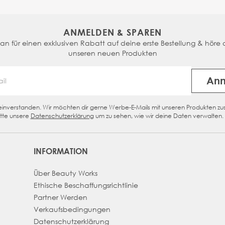
ANMELDEN & SPAREN
n für einen exklusiven Rabatt auf deine erste Bestellung & höre a
unseren neuen Produkten
An
Email Address
n einverstanden. Wir möchten dir gerne Werbe-E-Mails mit unseren Produkten z
eckbox
tte unsere
Datenschutzerklärung
um zu sehen, wie wir deine Daten verwalten.
INFORMATION
Über Beauty Works
Ethische Beschaffungsrichtlinie
Partner Werden
Verkaufsbedingungen
Datenschutzerklärung