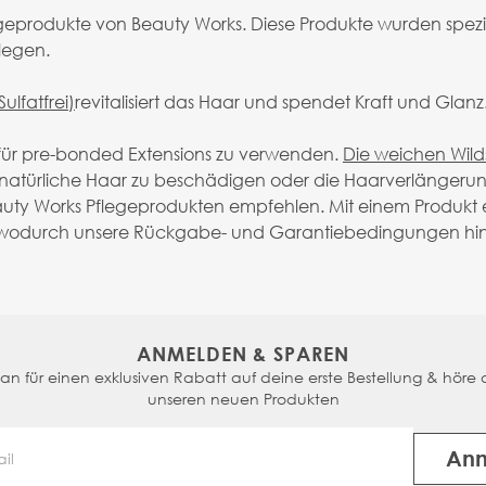
geprodukte von Beauty Works. Diese Produkte wurden spezi
flegen.
lfatfrei)
revitalisiert das Haar und spendet Kraft und Glan
 für pre-bonded Extensions zu verwenden.
Die weichen Wil
s natürliche Haar zu beschädigen oder die Haarverlängeru
auty Works Pflegeprodukten empfehlen. Mit einem Produkt 
, wodurch unsere Rückgabe- und Garantiebedingungen hinf
ANMELDEN & SPAREN
n für einen exklusiven Rabatt auf deine erste Bestellung & höre a
unseren neuen Produkten
An
Email Address