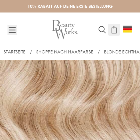
Skip to Content
10% RABATT AUF DEINE ERSTE BESTELLUNG
STARTSEITE
/
SHOPPE NACH HAARFARBE
/
BLONDE ECHTHA
FINDE MEINE FARBE - CALIFORNIA B