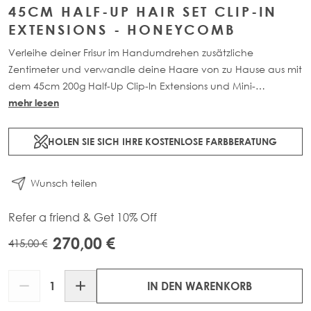
45CM HALF-UP HAIR SET CLIP-IN
EXTENSIONS - HONEYCOMB
Verleihe deiner Frisur im Handumdrehen zusätzliche
Zentimeter und verwandle deine Haare von zu Hause aus mit
dem 45cm 200g Half-Up Clip-In Extensions und Mini-
Pferdeschwanz-Set. Hergestellt aus 100% Remy Echthaar.
mehr lesen
HOLEN SIE SICH IHRE KOSTENLOSE FARBBERATUNG
Wunsch teilen
Refer a friend & Get 10% Off
270,00 €
415,00 €
Menge
IN DEN WARENKORB