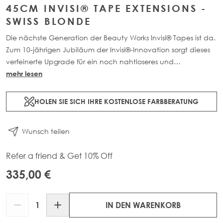
45CM INVISI® TAPE EXTENSIONS -
SWISS BLONDE
Die nächste Generation der Beauty Works Invisi® Tapes ist da.
Zum 10-jährigen Jubiläum der Invisi®-Innovation sorgt dieses
verfeinerte Upgrade für ein noch nahtloseres und
natürlicheres Finish. Erhältlich in 40cm-60cm Länge sowie in
mehr lesen
einer Auswahl wunderschöner, individuell abgestimmter
Farben. Jede 48g-Packung enthält 16 Tapes aus 100% Remy-
HOLEN SIE SICH IHRE KOSTENLOSE FARBBERATUNG
Echthaar.
Wunsch teilen
Refer a friend & Get 10% Off
335,00 €
Menge
IN DEN WARENKORB