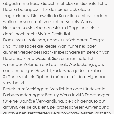
abgestimmte Base, die sich mühelos an die natürliche
Haarfarbe anpasst - für das bisher diskreteste
Trageerlebnis. Die erweiterte Kollektion umfasst zudem
weitere unserer meistverkauften Beauty-Works-
Nuancen sowie eine neue 40cm Länge und bietet
damit noch mehr Styling-Flexibilität.
Dank ihres ultrafeinen, nahezu unsichtbaren Designs
sind Invisi® Tapes die ideale Wahl für feines oder
dünner werdendes Haar - insbesondere im Bereich von
Haaransatz und Gesicht. Sie verleihen natürlich
wirkendes Volumen und optimale Abdeckung, ganz
ohne unnötiges Gewicht, sodass sich jede einzelne
Strähne sanft einfügt und mühelos mit dem Eigenhaar
verschmilzt.
Perfekt zum Verlängern, Verdichten oder für dezente
Farbveränderungen: Beauty Works Invisi® Tapes sorgen
für eine luxuriöse Verwandlung, die sich genauso gut
anfühlt, wie sie aussieht. Bei professioneller Anwendung
durch einen zertifizierten Beauty-Works-Stylisten lässt sich