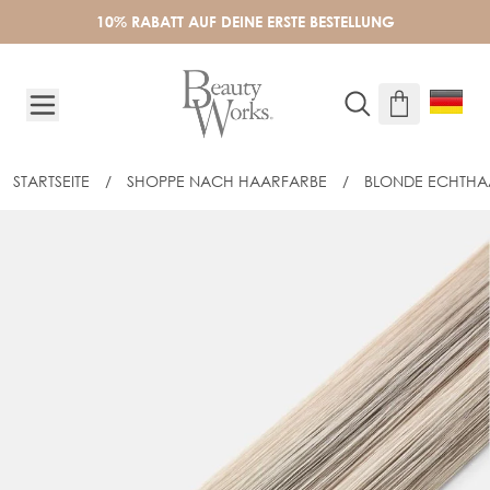
Skip to Content
10% RABATT AUF DEINE ERSTE BESTELLUNG
STARTSEITE
/
SHOPPE NACH HAARFARBE
/
BLONDE ECHTHA
45CM INVISI® TAPE EXTENSIONS - SW