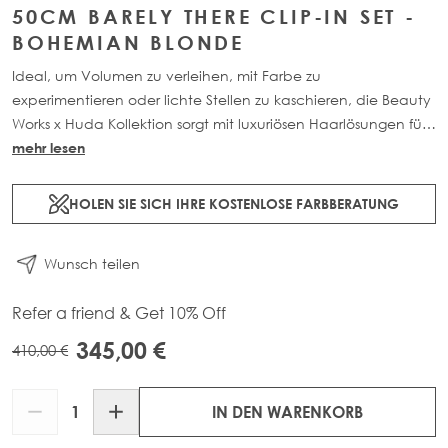
50CM BARELY THERE CLIP-IN SET -
BOHEMIAN BLONDE
Ideal, um Volumen zu verleihen, mit Farbe zu
experimentieren oder lichte Stellen zu kaschieren, die Beauty
Works x Huda Kollektion sorgt mit luxuriösen Haarlösungen für
eine nahtlose, natürlich wirkende Transformation. Dieses 7-
mehr lesen
teilige Clip-in Set ist in drei Längen erhältlich: 45cm (160g),
50cm (180g) und 55cm (200g). Gefertigt aus 100% Remy-
HOLEN SIE SICH IHRE KOSTENLOSE FARBBERATUNG
Echthaar, bietet es maximale Abdeckung und fügt sich
mühelos für ein leichtes, makelloses Finish ein.
Wunsch teilen
Refer a friend & Get 10% Off
345,00 €
410,00 €
Menge
IN DEN WARENKORB