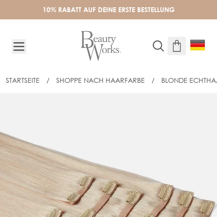
Skip to Content
10% RABATT AUF DEINE ERSTE BESTELLUNG
STARTSEITE
/
SHOPPE NACH HAARFARBE
/
BLONDE ECHTHA
50CM BARELY THERE CLIP-IN SET - 