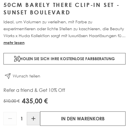
50CM BARELY THERE CLIP-IN SET -
SUNSET BOULEVARD
Ideal, um Volumen zu verleihen, mit Farbe zu
experimentieren oder lichte Stellen zu kaschieren, die Beauty
Works x Huda Kollektion sorgt mit luxuriösen Haarlösungen für
eine nahtlose, natürlich wirkende Transformation. Dieses 7-
mehr lesen
teilige Clip-in Set ist in drei Längen erhältlich: 45cm (160g),
50cm (180g) und 55cm (200g). Gefertigt aus 100% Remy-
HOLEN SIE SICH IHRE KOSTENLOSE FARBBERATUNG
Echthaar, bietet es maximale Abdeckung und fügt sich
mühelos für ein leichtes, makelloses Finish ein.
Wunsch teilen
Refer a friend & Get 10% Off
435,00 €
510,00 €
Menge
IN DEN WARENKORB