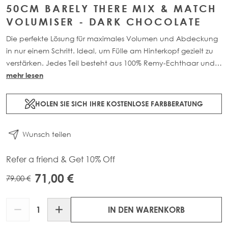
50CM BARELY THERE MIX & MATCH
VOLUMISER - DARK CHOCOLATE
Die perfekte Lösung für maximales Volumen und Abdeckung
in nur einem Schritt. Ideal, um Fülle am Hinterkopf gezielt zu
verstärken. Jedes Teil besteht aus 100% Remy-Echthaar und
enthält 1 x 4-Clip Tressen für maximale Abdeckung. Erhältlich
mehr lesen
in den Längen: 45cm (32g) oder 50cm (36g) für einen
natürlichen, leichten Volumen-Boost.
HOLEN SIE SICH IHRE KOSTENLOSE FARBBERATUNG
Wunsch teilen
Refer a friend & Get 10% Off
71,00 €
79,00 €
Menge
IN DEN WARENKORB