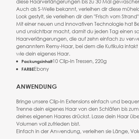
diese Haarverlängerungen bis zu 30 Mal gewaschen
Auch als S-Welle bekannt, verleihen dir diese mühe
Look gestylt, sie verleihen dir den "Frisch vom Strand
Mit einer neuen und innovativen Technologie hat Bea
und unsichtbar macht, damit du jeden Tag einen s
Haarverlängerungen, die auf zehn einfach zu verwen
genanntem Remy-Haar, bei dem die Kutikula intakt b
wie dein eigenes Haar.
10 Clip-In Tressen, 220g
Packungsinhalt
Ebony
FARBE
ANWENDUNG
Bringe unsere Clip-In Extensions einfach und bequem
Trenne dein eigenes Haar von den Schläfen bis zum Sc
deines eigenen Haares drückst. Lasse dein Haar übe
Volumen voll zufrieden bist.
Einfach in der Anwendung, verleihen sie Länge, Volu