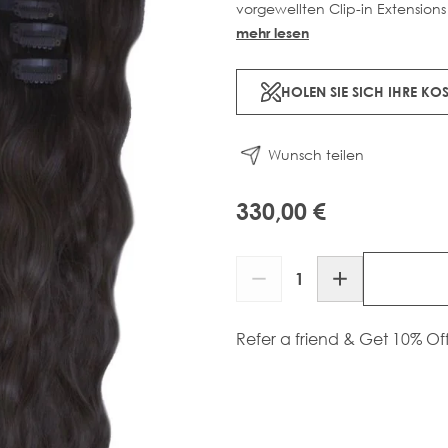
SHOPPE NACH FARBE
vorgewellten Clip-in Extensions
und verleihen dir den angesagt
mehr lesen
PRO EXTENSION ZUBEHÖR
BLONDE CLIP-IN HAAR EXTENSIONS
muss.
SCHWARZE CLIP-IN HAAR EXTENSIONS
HOLEN SIE SICH IHRE K
FINDE MEINE FARBE
BRÜNETTE CLIP-IN HAAR EXTENSIONS
BALAYAGE HAAR EXTENSIONS
ASCHBLONDE HAAR EXTENSIONS
Wunsch teilen
FINDE MEINE FARBE
330,00 €
Menge
Refer a friend & Get 10% Of