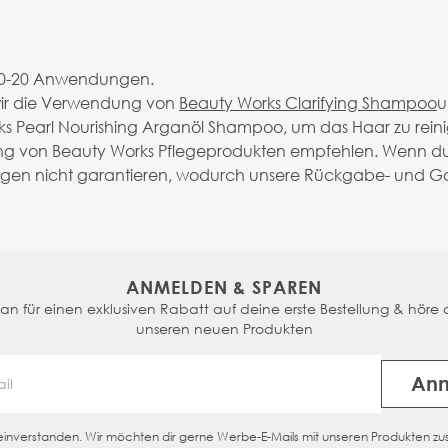
e 10-20 Anwendungen.
 wir die Verwendung von
Beauty Works Clarifying Shampoo
u
 Pearl Nourishing Arganöl Shampoo, um das Haar zu rein
dung von Beauty Works Pflegeprodukten empfehlen. Wenn du
ngen nicht garantieren, wodurch unsere Rückgabe- und Ga
ANMELDEN & SPAREN
n für einen exklusiven Rabatt auf deine erste Bestellung & höre a
unseren neuen Produkten
An
Email Address
n einverstanden. Wir möchten dir gerne Werbe-E-Mails mit unseren Produkten z
eckbox