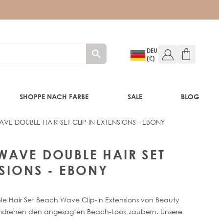
DEU
(€)
SHOPPE NACH FARBE
SALE
BLOG
E DOUBLE HAIR SET CLIP-IN EXTENSIONS - EBONY
E
 EBONY
WAVE DOUBLE HAIR SET
NSIONS - EBONY
le Hair Set Beach Wave Clip-In Extensions von Beauty
umdrehen den angesagten Beach-Look zaubern. Unsere