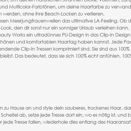
und Multicolor-Farbtönen, um deine Haarfarbe zu verwand
 werden, ohne ihre Beach-Locken zu verlieren.
losen Meerjungfrauenwellen das ultimative LA-Feeling. Ob
"-Look, den dir sonst nur ein sonniger Urlaub verleihen kann.
uty Works ein ultradünnes PU-Design in das Clip-In Design 
chönen und komfortablen Haartag haben kannst. Jede Pac
dende Clip-In Tressen komprimiert sind. Sie sind aus 100%
leibt. Das bedeutet, dass sie sich 100% echt anfühlen, 10
 zu Hause an und style dein sauberes, trockenes Haar, dami
heitel ab, setze jede Tresse dort ein, wo es nötig ist, und 
r jede Tresse fallen, wiederhole dies entlang des Haaransa