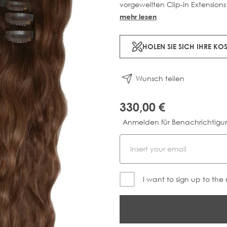
SHOPPE NACH FARBE
vorgewellten Clip-in Extensions
und verleihen dir den angesagt
mehr lesen
PRO EXTENSION ZUBEHÖR
BLONDE CLIP-IN HAAR EXTENSIONS
muss.
SCHWARZE CLIP-IN HAAR EXTENSIONS
HOLEN SIE SICH IHRE K
FINDE MEINE FARBE
BRÜNETTE CLIP-IN HAAR EXTENSIONS
BALAYAGE HAAR EXTENSIONS
ASCHBLONDE HAAR EXTENSIONS
Wunsch teilen
FINDE MEINE FARBE
330,00 €
Anmelden für Benachrichtigu
I want to sign up to the