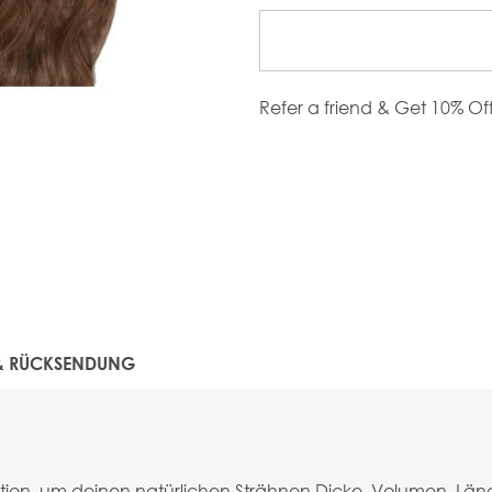
Refer a friend & Get 10% Of
 & RÜCKSENDUNG
tion, um deinen natürlichen Strähnen Dicke, Volumen, Läng