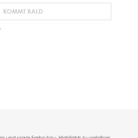
KOMMT BALD
f
e und sogar Farbe bzw. Highlights zu verleihen.