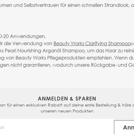
men und Selbstvertrauen für einen schnellen Strandlook, oh
e 10-20 Anwendungen.
 wir die Verwendung von
Beauty Works Clarifying Shampoo
u
 Pearl Nourishing Arganöl Shampoo, um das Haar zu rein
dung von Beauty Works Pflegeprodukten empfehlen. Wenn du
ngen nicht garantieren, wodurch unsere Rückgabe- und Ga
ANMELDEN & SPAREN
n für einen exklusiven Rabatt auf deine erste Bestellung & höre a
unseren neuen Produkten
An
Email Address