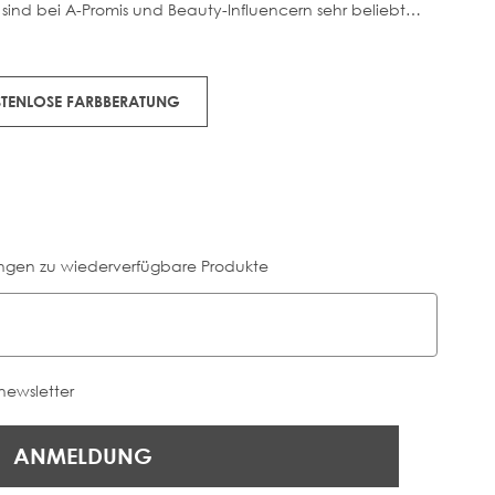
 sind bei A-Promis und Beauty-Influencern sehr beliebt
en Strand-Look, ohne dass du die Haare selbst stylen
OSTENLOSE FARBBERATUNG
ngen zu wiederverfügbare Produkte
 newsletter
ANMELDUNG