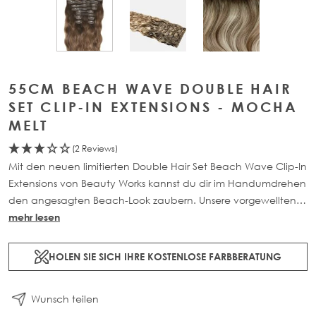
View larger image
View larger im
View larger image
55CM BEACH WAVE DOUBLE HAIR
SET CLIP-IN EXTENSIONS - MOCHA
MELT
(2 Reviews)
Mit den neuen limitierten Double Hair Set Beach Wave Clip-In
Extensions von Beauty Works kannst du dir im Handumdrehen
den angesagten Beach-Look zaubern. Unsere vorgewellten
Clip-in Extensions sind bei A-Promis und Beauty-Influencern
mehr lesen
sehr beliebt und verleihen dir den angesagten Strand-Look,
ohne dass du die Haare selbst stylen muss.
HOLEN SIE SICH IHRE KOSTENLOSE FARBBERATUNG
Wunsch teilen