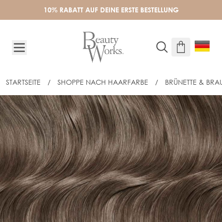
Skip to Content
10% RABATT AUF DEINE ERSTE BESTELLUNG
STARTSEITE
/
SHOPPE NACH HAARFARBE
/
BRÜNETTE & BRA
55CM CELEBRITY CHOICE® SLIM-LINE 