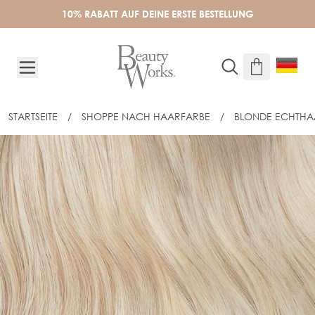
Skip to Content
10% RABATT AUF DEINE ERSTE BESTELLUNG
STARTSEITE
/
SHOPPE NACH HAARFARBE
/
BLONDE ECHTHA
60CM CELEBRITY CHOICE® STICK TIP