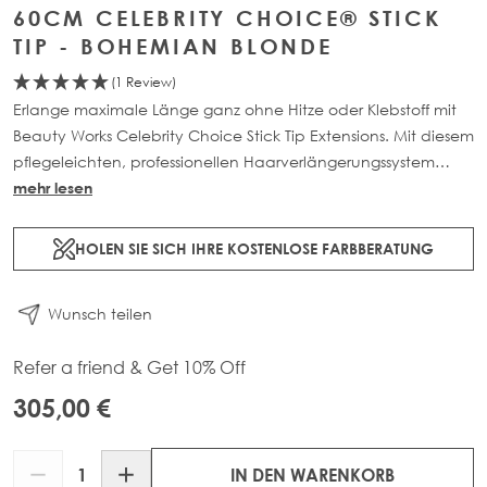
60CM CELEBRITY CHOICE® STICK
TIP - BOHEMIAN BLONDE
(1 Review)
Erlange maximale Länge ganz ohne Hitze oder Klebstoff mit
Beauty Works Celebrity Choice Stick Tip Extensions. Mit diesem
pflegeleichten, professionellen Haarverlängerungssystem
kann dem eigenen Haar Länge, Farbe und Volumen
mehr lesen
hinzufügt werden. Die Anwendungstechnik bietet eine
Lösung für alle, die keine Chemikalien in ihrem natürlichen
HOLEN SIE SICH IHRE KOSTENLOSE FARBBERATUNG
Haar verwenden möchten. Das System hält bis zu 12
Wochen. Jede Packung enthält 50 g Haar.
Wunsch teilen
Refer a friend & Get 10% Off
305,00 €
Menge
IN DEN WARENKORB