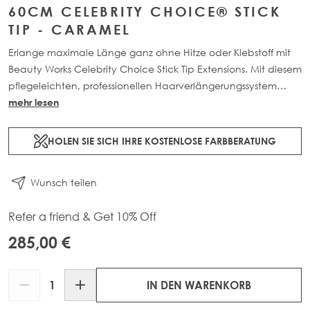
60CM CELEBRITY CHOICE® STICK
TIP - CARAMEL
Erlange maximale Länge ganz ohne Hitze oder Klebstoff mit
Beauty Works Celebrity Choice Stick Tip Extensions. Mit diesem
pflegeleichten, professionellen Haarverlängerungssystem
kann dem eigenen Haar Länge, Farbe und Volumen
mehr lesen
hinzufügt werden. Die Anwendungstechnik bietet eine
Lösung für alle, die keine Chemikalien in ihrem natürlichen
HOLEN SIE SICH IHRE KOSTENLOSE FARBBERATUNG
Haar verwenden möchten. Das System hält bis zu 12
Wochen. Jede Packung enthält 50 g Haar.
Wunsch teilen
Refer a friend & Get 10% Off
285,00 €
Menge
IN DEN WARENKORB