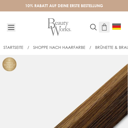
Skip to Content
10% RABATT AUF DEINE ERSTE BESTELLUNG
STARTSEITE
/
SHOPPE NACH HAARFARBE
/
BRÜNETTE & BRA
60CM INVISI® TAPE EXTENSIONS - H