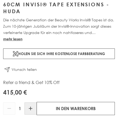
60CM INVISI® TAPE EXTENSIONS -
HUDA
Die nächste Generation der Beauty Works Invisi® Tapes ist da.
Zum 10-jährigen Jubiläum der Invisi®-Innovation sorgt dieses
verfeinerte Upgrade für ein noch nahtloseres und
natürlicheres Finish. Erhältlich in 40cm-60cm Länge sowie in
mehr lesen
einer Auswahl wunderschöner, individuell abgestimmter
Farben. Jede 48g-Packung enthält 16 Tapes aus 100% Remy-
HOLEN SIE SICH IHRE KOSTENLOSE FARBBERATUNG
Echthaar.
Wunsch teilen
Refer a friend & Get 10% Off
415,00 €
Menge
IN DEN WARENKORB