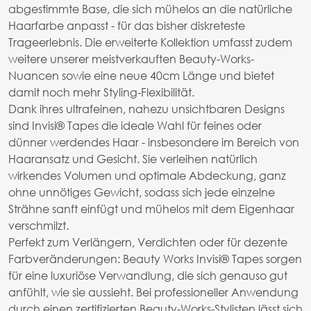
abgestimmte Base, die sich mühelos an die natürliche
Haarfarbe anpasst - für das bisher diskreteste
Trageerlebnis. Die erweiterte Kollektion umfasst zudem
weitere unserer meistverkauften Beauty-Works-
Nuancen sowie eine neue 40cm Länge und bietet
damit noch mehr Styling-Flexibilität.
Dank ihres ultrafeinen, nahezu unsichtbaren Designs
sind Invisi® Tapes die ideale Wahl für feines oder
dünner werdendes Haar - insbesondere im Bereich von
Haaransatz und Gesicht. Sie verleihen natürlich
wirkendes Volumen und optimale Abdeckung, ganz
ohne unnötiges Gewicht, sodass sich jede einzelne
Strähne sanft einfügt und mühelos mit dem Eigenhaar
verschmilzt.
Perfekt zum Verlängern, Verdichten oder für dezente
Farbveränderungen: Beauty Works Invisi® Tapes sorgen
für eine luxuriöse Verwandlung, die sich genauso gut
anfühlt, wie sie aussieht. Bei professioneller Anwendung
durch einen zertifizierten Beauty-Works-Stylisten lässt sich