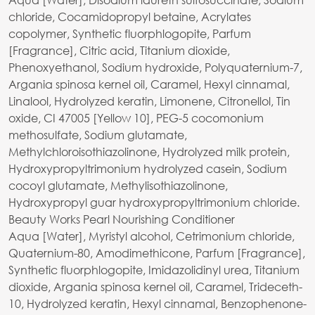
chloride, Cocamidopropyl betaine, Acrylates
copolymer, Synthetic fluorphlogopite, Parfum
[Fragrance], Citric acid, Titanium dioxide,
Phenoxyethanol, Sodium hydroxide, Polyquaternium-7,
Argania spinosa kernel oil, Caramel, Hexyl cinnamal,
Linalool, Hydrolyzed keratin, Limonene, Citronellol, Tin
oxide, CI 47005 [Yellow 10], PEG-5 cocomonium
methosulfate, Sodium glutamate,
Methylchloroisothiazolinone, Hydrolyzed milk protein,
Hydroxypropyltrimonium hydrolyzed casein, Sodium
cocoyl glutamate, Methylisothiazolinone,
Hydroxypropyl guar hydroxypropyltrimonium chloride.
Beauty Works Pearl Nourishing Conditioner
Aqua [Water], Myristyl alcohol, Cetrimonium chloride,
Quaternium-80, Amodimethicone, Parfum [Fragrance],
Synthetic fluorphlogopite, Imidazolidinyl urea, Titanium
dioxide, Argania spinosa kernel oil, Caramel, Trideceth-
10, Hydrolyzed keratin, Hexyl cinnamal, Benzophenone-