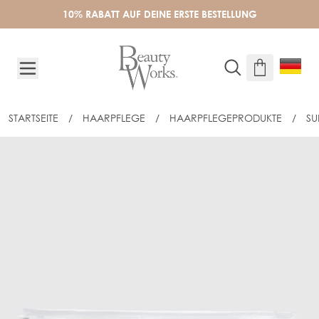
Skip to Content
10% RABATT AUF DEINE ERSTE BESTELLUNG
STARTSEITE
/
HAARPFLEGE
/
HAARPFLEGEPRODUKTE
/
SU
BEAUTY WORKS GESCHENKSET - ARGAN