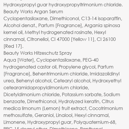
Hydroxypropyl guar hydroxypropyltrimonium chloride.
Beauty Works Argan Serum
Cyclopentasiloxane, Dimethiconol, C13-14 isoparaffin,
Alcohol denat., Parfum [Fragrance], Argania spinosa
kernel oil, Methyl hydrogenated rosinate, Hexyl
cinnamal, Citronellol, CI 47000 [Yellow 11], CI 26100
[Red 17].
Beauty Works Hitzeschutz Spray
Aqua [Water], Cyclopentasiloxane, PEG-40
hydrogenated castor oil, Propylene glycol, Parfum
[Fragrance], Behentrimonium chloride, Imidazolidinyl
urea, Behenyl alcohol, Cetearyl alcohol, Hydroxyethyl
cetearamidopropyldimonium chloride,
Dicetyldimonium chloride, Potassium sorbate, Sodium
benzoate, Dimethiconol, Hydrolyzed keratin, Citrus
medica limonum (Lemon) fruit extract, Cocotrimonium
methosulfate, Geraniol, Linalool, Hexyl cinnamal,
Limonene, Hydroxypropyl guar, Polyquaternium-68,
PPG-15 stearyl ether, Dimethicone, Panthenol.