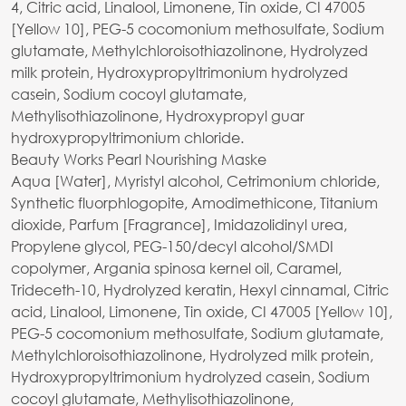
4, Citric acid, Linalool, Limonene, Tin oxide, CI 47005
[Yellow 10], PEG-5 cocomonium methosulfate, Sodium
glutamate, Methylchloroisothiazolinone, Hydrolyzed
milk protein, Hydroxypropyltrimonium hydrolyzed
casein, Sodium cocoyl glutamate,
Methylisothiazolinone, Hydroxypropyl guar
hydroxypropyltrimonium chloride.
Beauty Works Pearl Nourishing Maske
Aqua [Water], Myristyl alcohol, Cetrimonium chloride,
Synthetic fluorphlogopite, Amodimethicone, Titanium
dioxide, Parfum [Fragrance], Imidazolidinyl urea,
Propylene glycol, PEG-150/decyl alcohol/SMDI
copolymer, Argania spinosa kernel oil, Caramel,
Trideceth-10, Hydrolyzed keratin, Hexyl cinnamal, Citric
acid, Linalool, Limonene, Tin oxide, CI 47005 [Yellow 10],
PEG-5 cocomonium methosulfate, Sodium glutamate,
Methylchloroisothiazolinone, Hydrolyzed milk protein,
Hydroxypropyltrimonium hydrolyzed casein, Sodium
cocoyl glutamate, Methylisothiazolinone,