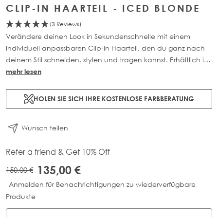
CLIP-IN HAARTEIL - ICED BLONDE
(3 Reviews)
Verändere deinen Look in Sekundenschnelle mit einem
individuell anpassbaren Clip-in Haarteil, den du ganz nach
deinem Stil schneiden, stylen und tragen kannst. Erhältlich in
einer Auswahl wunderschöner, maßgeschneiderter Farben.
mehr lesen
Jede Packung enthält 55 g 100 % Remy-Echthaar.
HOLEN SIE SICH IHRE KOSTENLOSE FARBBERATUNG
Wunsch teilen
Refer a friend & Get 10% Off
135,00 €
150,00 €
Anmelden für Benachrichtigungen zu wiederverfügbare
Produkte