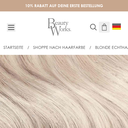
Skip to Content
10% RABATT AUF DEINE ERSTE BESTELLUNG
STARTSEITE
/
SHOPPE NACH HAARFARBE
/
BLONDE ECHTHA
CLIP-IN HAARTEIL - ICED BLONDE