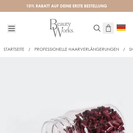
Skip to Content
10% RABATT AUF DEINE ERSTE BESTELLUNG
STARTSEITE
/
PROFESSIONELLE HAARVERLÄNGERUNGEN
/
S
KUPFER MICRORINGE RED 500 STÜCK