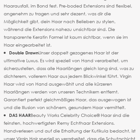
Haarausfall, im Bond fest. Pre-boded Extensions sind flexibel,
angenehm zu tragen und sehr dezent, was dir die
Möglichkeit gibt, dein Haar nach Belieben zu stylen,
während die Extensions nahezu unsichtbar sind. Die
transparente Keratin Formel ist kaum sichtbar, wenn sie im
Haar eingearbeitet ist.
Unser doppelt gezogenes Haar ist der
Double Drawn
ultimative Luxus. Es wird speziell von Hand verarbeitet, um
sicherzustellen, dass alle Haarlängen gleich lang sind, was zu
dichterem, vollerem Haar aus jedem Blickwinkel führt. Virgin
Haar wird von Hand ausgewählt und alle kürzeren
Haarlängen werden von unseren Technikern entfernt.
Garantiert perfekt gleichmäßiges Haar, das ausgewogen ist
und die Illusion von schönem, gesundem Haar vermittelt.
Beauty Works Celebrity Choice® Haar sind die
DAS HAAR
feinsten, hochwertigsten Remy Echthaar Extensions.
Handverlesen und auf die Erhaltung der Kutikula bedacht, ist
unser Virgin Hair speziell so verarbeitet, dass die Schutzschicht