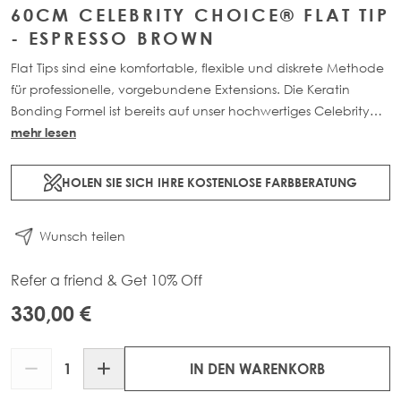
60CM CELEBRITY CHOICE® FLAT TIP
- ESPRESSO BROWN
Flat Tips sind eine komfortable, flexible und diskrete Methode
für professionelle, vorgebundene Extensions. Die Keratin
Bonding Formel ist bereits auf unser hochwertiges Celebrity
Choice® Haar aus 100% Remy-Echthaar aufgetragen. Unsere
mehr lesen
Keratin-Bond Formel ist extrem widerstandsfähig und
dennoch schonend zum Haar. Erhältlich in Längen von 40cm
HOLEN SIE SICH IHRE KOSTENLOSE FARBBERATUNG
bis 60cm und in einer Auswahl wunderschöner,
maßgeschneiderter Farben. Jede Packung enthält 50g
Wunsch teilen
Remy-Echthaar, 1g pro Strähne.
Refer a friend & Get 10% Off
330,00 €
Menge
IN DEN WARENKORB