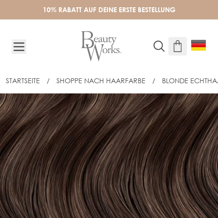
Skip to Content
10% RABATT AUF DEINE ERSTE BESTELLUNG
STARTSEITE
/
SHOPPE NACH HAARFARBE
/
BLONDE ECHTHA
45CM CELEBRITY CHOICE® NANOBON