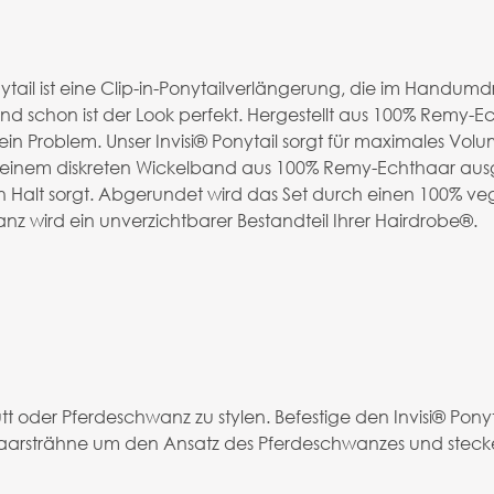
ytail ist eine Clip-in-Ponytailverlängerung, die im Hand
d schon ist der Look perfekt. Hergestellt aus 100% Remy-Ec
 kein Problem. Unser Invisi® Ponytail sorgt für maximales V
nd einem diskreten Wickelband aus 100% Remy-Echthaar ausg
 Halt sorgt. Abgerundet wird das Set durch einen 100% ve
 wird ein unverzichtbarer Bestandteil Ihrer Hairdrobe®.
tt oder Pferdeschwanz zu stylen. Befestige den Invisi® Pon
hthaarsträhne um den Ansatz des Pferdeschwanzes und steck