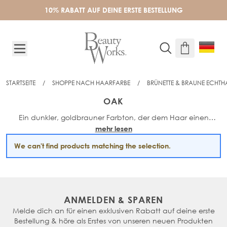
Skip to Content
10% RABATT AUF DEINE ERSTE BESTELLUNG
STARTSEITE
/
SHOPPE NACH HAARFARBE
/
BRÜNETTE & BRAUNE ECHTH
OAK
Ein dunkler, goldbrauner Farbton, der dem Haar einen
mehr lesen
Hauch von bronzener, sonnengeküsster Wärme verleiht. Die
Nuance enthält Zimtblond-Töne in der Basis.
We can't find products matching the selection.
ANMELDEN & SPAREN
Melde dich an für einen exklusiven Rabatt auf deine erste
Bestellung & höre als Erstes von unseren neuen Produkten