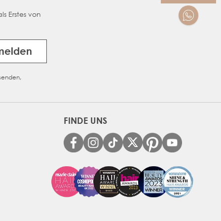
ls Erstes von
melden
usenden,
FINDE UNS