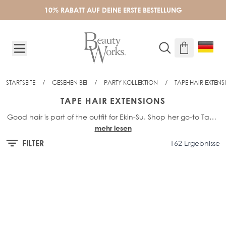
Skip to Content
10% RABATT AUF DEINE ERSTE BESTELLUNG
STARTSEITE
/
GESEHEN BEI
/
PARTY KOLLEKTION
/
TAPE HAIR EXTENS
TAPE HAIR EXTENSIONS
Good hair is part of the outfit for Ekin-Su. Shop her go-to Tape
mehr lesen
Extensions for long-lasting hair confidence this party season.
FILTER
162 Ergebnisse