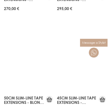
BROND'MBRE
CALIFORNIA BLONDE
270,00 €
295,00 €
Message a Stylist
50CM SLIM-LINE TAPE
45CM SLIM-LINE TAPE
EXTENSIONS - BLONDE
EXTENSIONS -
BOMBSHELL
BLONDETTE