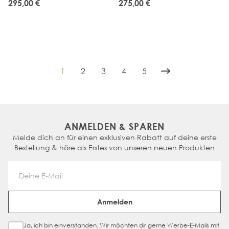
295,00 €
275,00 €
1
2
3
4
5
You're currently reading page
Seite
Seite
Seite
Seite
ANMELDEN & SPAREN
Melde dich an für einen exklusiven Rabatt auf deine erste
Bestellung & höre als Erstes von unseren neuen Produkten
Email Address
Anmelden
Ja, ich bin einverstanden. Wir möchten dir gerne Werbe-E-Mails mit
Sign Up Checkbox