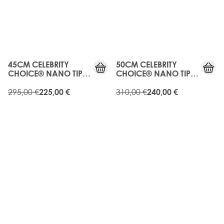
OLD
OLD
GEN
GEN
20%
20%
RABATT
RABATT
45CM CELEBRITY
50CM CELEBRITY
CHOICE® NANO TIP
CHOICE® NANO TIP
BOND - BROWNIE
BOND - BROWNIE
BATTER
295,00 €
BATTER
310,00 €
225,00 €
240,00 €
20%
20%