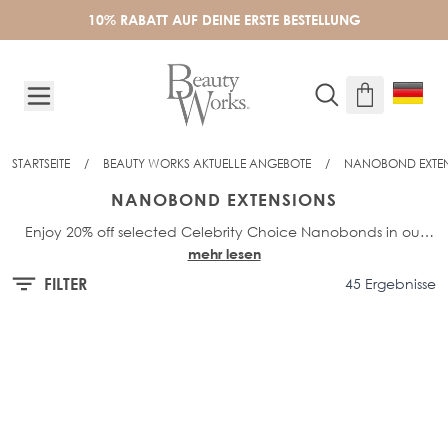
Skip to Content
10% RABATT AUF DEINE ERSTE BESTELLUNG
STARTSEITE
/
BEAUTY WORKS AKTUELLE ANGEBOTE
/
NANOBOND EXTE
NANOBOND EXTENSIONS
Enjoy 20% off selected Celebrity Choice Nanobonds in our
mehr lesen
Find your nearest Certified Beauty Works salon using our
exclusive sale. Shop now and grab your favourite hair
Salon
extensions for a limited time only!
Locator
for application.
FILTER
45 Ergebnisse