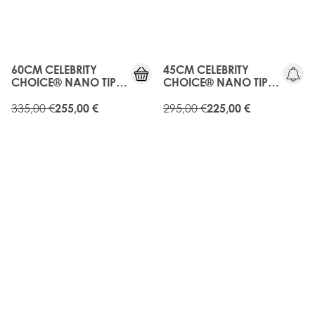
RABATT
RABATT
OLD
OLD
GEN
GEN
60CM CELEBRITY
45CM CELEBRITY
CHOICE® NANO TIP
CHOICE® NANO TIP
BOND - BROWNIE
BOND -
BATTER
335,00 €
BUTTERSCOTCH
295,00 €
255,00 €
225,00 €
OLD
20%
GEN
RABATT