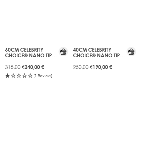
OLD
20%
GEN
RABATT
20%
OLD
RABATT
GEN
60CM CELEBRITY
40CM CELEBRITY
CHOICE® NANO TIP
CHOICE® NANO TIP
BOND - APRICOT
BOND - BROWNIE
BLONDE
315,00 €
BATTER
250,00 €
240,00 €
190,00 €
(1 Review)