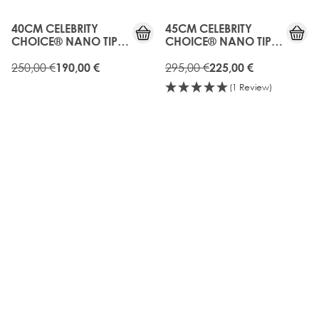
GEN
GEN
40CM CELEBRITY
45CM CELEBRITY
CHOICE® NANO TIP
CHOICE® NANO TIP
BOND - HOT FUDGE
BOND - HOT FUDGE
250,00 €
295,00 €
190,00 €
225,00 €
(1 Review)
20%
OLD
RABATT
GEN
OLD
20%
GEN
RABATT