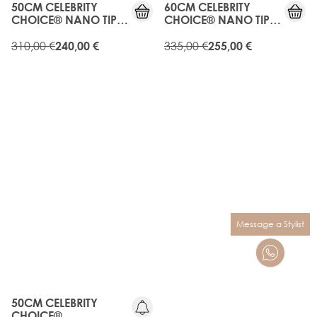
50CM CELEBRITY
60CM CELEBRITY
CHOICE® NANO TIP
CHOICE® NANO TIP
BOND - HOT FUDGE
BOND - HOT FUDGE
310,00 €
335,00 €
240,00 €
255,00 €
Message a Stylist
20%
RABATT
OLD
GEN
50CM CELEBRITY
CHOICE®