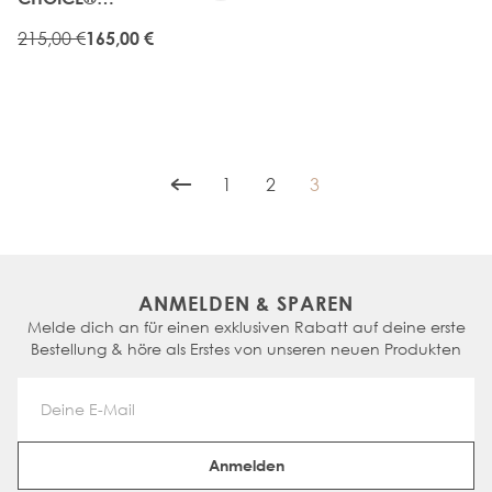
NANOBOND® TIP -
HONEY BLONDE
215,00 €
165,00 €
1
2
3
Seite
Seite
You're currently readin
ANMELDEN & SPAREN
Melde dich an für einen exklusiven Rabatt auf deine erste
Bestellung & höre als Erstes von unseren neuen Produkten
Email Address
Anmelden