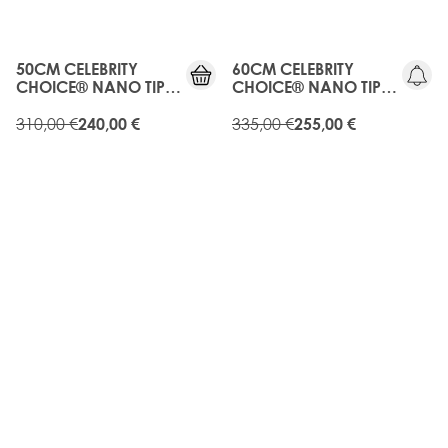
20%
OLD
RABATT
GEN
50CM CELEBRITY
60CM CELEBRITY
CHOICE® NANO TIP
CHOICE® NANO TIP
BOND -
BOND -
BUTTERSCOTCH
310,00 €
BUTTERSCOTCH
335,00 €
240,00 €
255,00 €
20%
20%
RABATT
RABATT
OLD
OLD