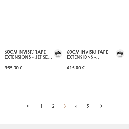
JUST
JUST
LANDED
LANDED
60CM INVISI® TAPE
60CM INVISI® TAPE
EXTENSIONS - JET SET
EXTENSIONS -
BLACK
MIDNIGHT KOHL
355,00 €
415,00 €
1
2
3
4
5
Seite
Seite
You're currently reading page
Seite
Seite