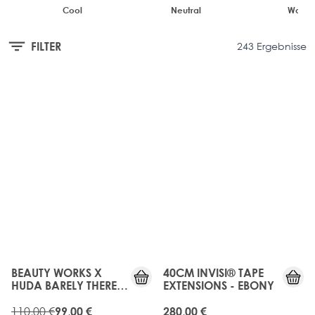
Cool
Neutral
Warm
FILTER
243 Ergebnisse
10%
JUST
OFF
LANDED
BEAUTY WORKS X
40CM INVISI® TAPE
HUDA BARELY THERE®
EXTENSIONS - EBONY
BANGS CLIP-IN MINI
PONY - NATURAL
110,00 €
99,00 €
280,00 €