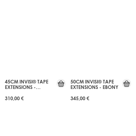
JUST
JUST
LANDED
LANDED
45CM INVISI® TAPE
50CM INVISI® TAPE
EXTENSIONS -
EXTENSIONS - EBONY
NATURAL BLACK
310,00 €
345,00 €