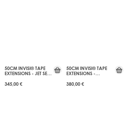
JUST
JUST
LANDED
LANDED
50CM INVISI® TAPE
50CM INVISI® TAPE
EXTENSIONS - JET SET
EXTENSIONS -
BLACK
MIDNIGHT KOHL
345,00 €
380,00 €