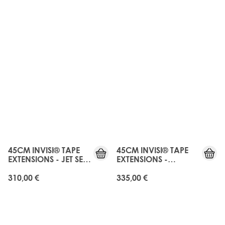
JUST
JUST
LANDED
LANDED
45CM INVISI® TAPE
45CM INVISI® TAPE
EXTENSIONS - JET SET
EXTENSIONS -
BLACK
MIDNIGHT KOHL
310,00 €
335,00 €