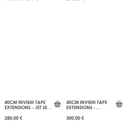
BLACK
JUST
JUST
LANDED
LANDED
40CM INVISI® TAPE
40CM INVISI® TAPE
EXTENSIONS - JET SET
EXTENSIONS -
BLACK
MIDNIGHT KOHL
280,00 €
300,00 €