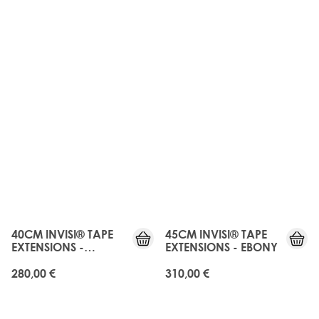
JUST
JUST
LANDED
LANDED
40CM INVISI® TAPE
45CM INVISI® TAPE
EXTENSIONS -
EXTENSIONS - EBONY
NATURAL BLACK
280,00 €
310,00 €