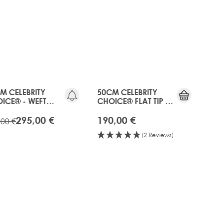
OLD
GEN
20%
RABATT
M CELEBRITY
50CM CELEBRITY
ICE® - WEFT
CHOICE® FLAT TIP -
R EXTENSIONS -
EBONY
ONY
295,00 €
190,00 €
,00 €
(2 Reviews)