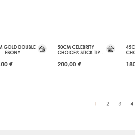
M GOLD DOUBLE
50CM CELEBRITY
45C
 - EBONY
CHOICE® STICK TIP -
CHO
EBONY
EB
,00 €
200,00 €
180
1
2
3
4
You're currently re
Seite
Seite
Se