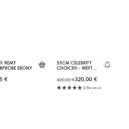
20%
RABATT
3 für 15€
OLD
MEINHAARPRO
GEN
% REMY
55CM CELEBRITY
BPROBE EBONY
CHOICE® - WEFT
HAIR EXTENSIONS -
EBONY
5 €
320,00 €
420,00 €
(3 Reviews)