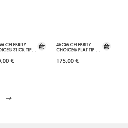
M CELEBRITY
45CM CELEBRITY
ICE® STICK TIP -
CHOICE® FLAT TIP -
ONY
EBONY
,00 €
175,00 €
ading page
ite