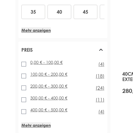
BARELY THERE® MIX & MATCH MINIS
SULFATFREI
ARABIA DOLL
DOUBLE WEAR® REVERSIBLE WEFT (75G - 95G)
14
16
18
20
22
SHOPPE NACH HAARPROBLEM
GROSSE GRÖSSEN UND DUOS
35
40
45
50
XXS WEFT (34G - 48G)
REISEGRÖSSEN
VOLUMEN HINZUFÜGEN
GOLD FLAT TRACK® TRESSEN (48G - 88G)
VEGAN
VOLUMEN UND LÄNGE HINZUFÜGEN
EXPRESS-TRESSE TAPE-IN (50G - 70G)
Mehr anzeigen
ACCESSOIRES
LÄNGERES HAAR
CELEBRITY CHOICE® TRESSEN (120G)
GOLD DOUBLE TRESSEN (150G - 220G)
PREIS
PROFESSIONELLE TRESSEN EXTENSION WERKZEUGE
0,00 €
-
100,00 €
Artikel
(4)
40CM
100,00 €
-
200,00 €
Artikel
(18)
EXTE
200,00 €
-
300,00 €
Artikel
(24)
280
300,00 €
-
400,00 €
Artikel
(11)
400,00 €
-
500,00 €
Artikel
(4)
Mehr anzeigen