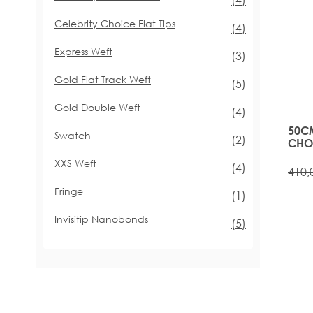
Celebrity Choice Flat Tips
Artikel
(4)
Express Weft
Artikel
(3)
Gold Flat Track Weft
Artikel
(5)
Gold Double Weft
Artikel
(4)
50CM
Swatch
Artikel
(2)
CHOI
HAIR
XXS Weft
Artikel
(4)
EBO
410,
Fringe
Artikel
(1)
Invisitip Nanobonds
Artikel
(5)