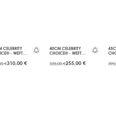
20%
OLD
RABATT
GEN
OLD
20%
GEN
RABATT
 CELEBRITY
40CM CELEBRITY
45C
CE® - WEFT
CHOICE® - WEFT
CHO
 EXTENSIONS -
HAIR EXTENSIONS -
HAI
NY
EBONY
EB
310,00 €
255,00 €
00 €
335,00 €
390