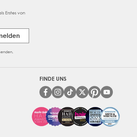
ls Erstes von
melden
usenden,
FINDE UNS