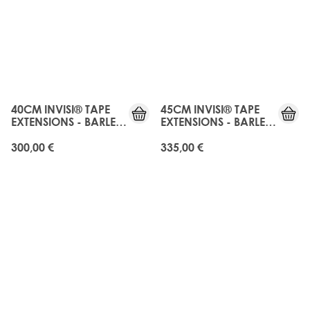
JUST
JUST
LANDED
LANDED
40CM INVISI® TAPE
45CM INVISI® TAPE
EXTENSIONS - BARLEY
EXTENSIONS - BARLEY
BLONDE
BLONDE
300,00 €
335,00 €