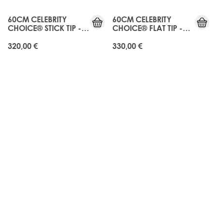
60CM CELEBRITY
60CM CELEBRITY
CHOICE® STICK TIP -
CHOICE® FLAT TIP -
BARLEY BLONDE
BARLEY BLONDE
320,00 €
330,00 €