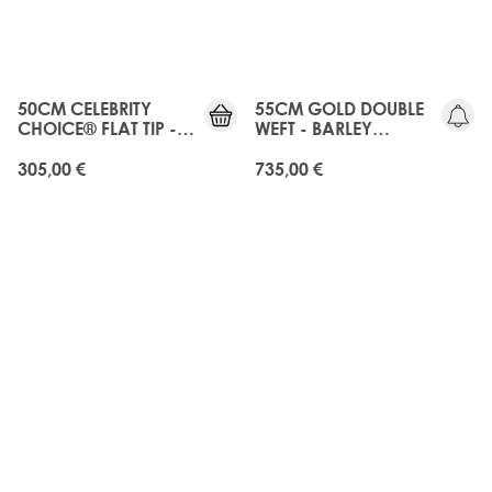
50CM CELEBRITY
55CM GOLD DOUBLE
CHOICE® FLAT TIP -
WEFT - BARLEY
BARLEY BLONDE
BLONDE
305,00 €
735,00 €