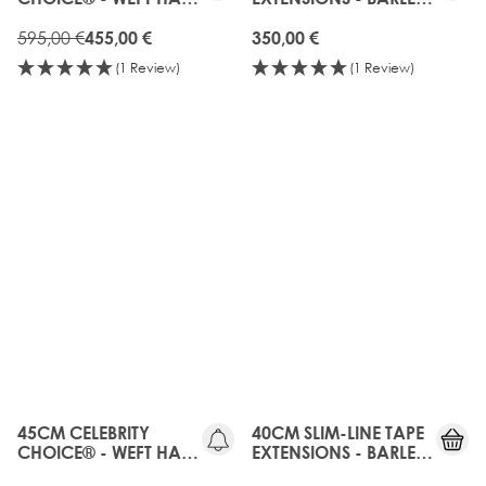
EXTENSIONS - BARLEY
BLONDE
BLONDE
595,00 €
455,00 €
350,00 €
(1 Review)
(1 Review)
20%
RABATT
OLD
GEN
45CM CELEBRITY
40CM SLIM-LINE TAPE
CHOICE® - WEFT HAIR
EXTENSIONS - BARLEY
EXTENSIONS - BARLEY
BLONDE