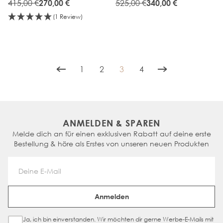
MELROSE
415,00 €
MELROSE
525,00 €
270,00 €
340,00 €
(1 Review)
1
2
3
4
Seite
Seite
You're currently reading page
Seite
ANMELDEN & SPAREN
Melde dich an für einen exklusiven Rabatt auf deine erste
Bestellung & höre als Erstes von unseren neuen Produkten
Email Address
Anmelden
Ja, ich bin einverstanden. Wir möchten dir gerne Werbe-E-Mails mit
Sign Up Checkbox