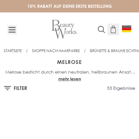
Skip to Content
10% RABATT AUF DEINE ERSTE BESTELLUNG
STARTSEITE
/
SHOPPE NACH HAARFARBE
/
BRÜNETTE & BRAUNE ECHTH
MELROSE
Melrose besticht durch einen neutralen, hellbraunen Ansatz,
mehr lesen
der sanft in ein mehrdimensionales, gold-weizenblondes
Farbspiel übergeht.
FILTER
53 Ergebnisse