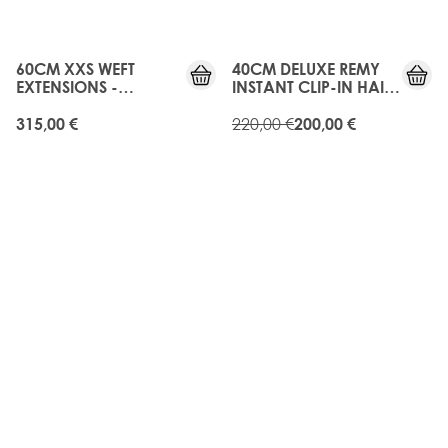
10%
OFF
60CM XXS WEFT
40CM DELUXE REMY
EXTENSIONS -
INSTANT CLIP-IN HAIR
MELROSE
EXTENSIONS -
MELROSE
220,00 €
315,00 €
200,00 €
10%
10%