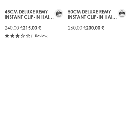
OFF
OFF
45CM DELUXE REMY
50CM DELUXE REMY
INSTANT CLIP-IN HAIR
INSTANT CLIP-IN HAIR
EXTENSIONS -
EXTENSIONS -
MELROSE
240,00 €
MELROSE
260,00 €
215,00 €
230,00 €
(1 Review)
10%
10%
OFF
OFF