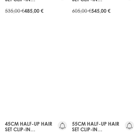
EXTENSIONS -
EXTENSIONS -
MELROSE
535,00 €
MELROSE
605,00 €
485,00 €
545,00 €
35%
35%
RABATT
RABATT
45CM HALF-UP HAIR
55CM HALF-UP HAIR
SET CLIP-IN
SET CLIP-IN
EXTENSIONS -
EXTENSIONS -