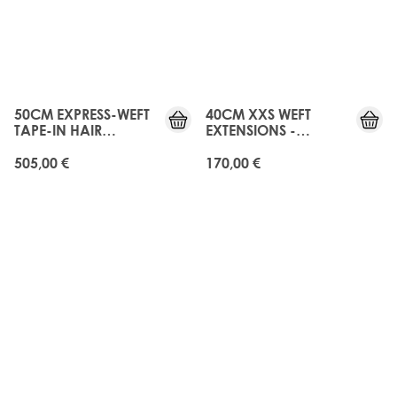
50CM EXPRESS-WEFT
40CM XXS WEFT
TAPE-IN HAIR
EXTENSIONS -
EXTENSIONS -
MELROSE
MELROSE
505,00 €
170,00 €