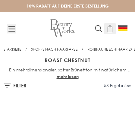
Skip to Content
10% RABATT AUF DEINE ERSTE BESTELLUNG
STARTSEITE
/
SHOPPE NACH HAARFARBE
/
ROTBRAUNE ECHTHAAR EXT
ROAST CHESTNUT
Ein mehrdimensionaler, satter Brünettton mit natürlichem
mehr lesen
Ansatz und tiefen Kastanien-Highlights – für mehr Definition
und Tiefe bei dunklem Haar.
FILTER
53 Ergebnisse