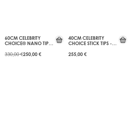
OLD
GEN
20%
RABATT
60CM CELEBRITY
40CM CELEBRITY
CHOICE® NANO TIP
CHOICE STICK TIPS -
BOND - ROAST
ROAST CHESTNUT
CHESTNUT
330,00 €
250,00 €
255,00 €