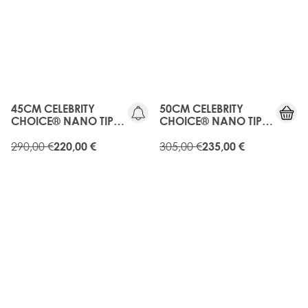
OLD
OLD
GEN
GEN
20%
20%
RABATT
RABATT
45CM CELEBRITY
50CM CELEBRITY
CHOICE® NANO TIP
CHOICE® NANO TIP
BOND - ROAST
BOND - ROAST
CHESTNUT
290,00 €
CHESTNUT
305,00 €
220,00 €
235,00 €