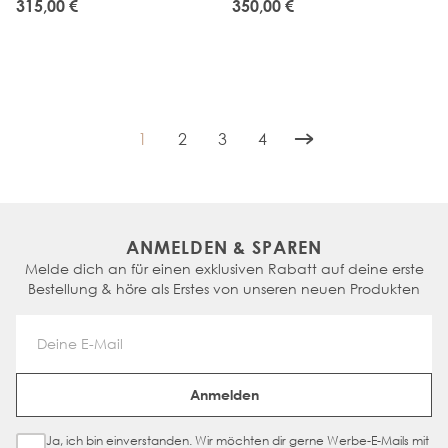
315,00 €
350,00 €
1
2
3
4
You're currently reading page
Seite
Seite
Seite
ANMELDEN & SPAREN
Melde dich an für einen exklusiven Rabatt auf deine erste
Bestellung & höre als Erstes von unseren neuen Produkten
Email Address
Anmelden
Ja, ich bin einverstanden. Wir möchten dir gerne Werbe-E-Mails mit
Sign Up Checkbox